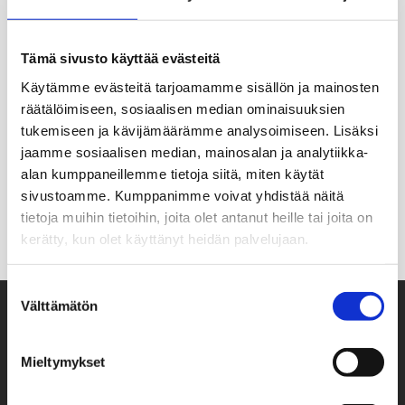
Hello world!
admin
24.03.2026
1 Comment
Tämä sivusto käyttää evästeitä
Welcome to WordPress. This is your first post. Edit or
Käytämme evästeitä tarjoamamme sisällön ja mainosten
delete it, then start writing!
räätälöimiseen, sosiaalisen median ominaisuuksien
tukemiseen ja kävijämäärämme analysoimiseen. Lisäksi
READ MORE
jaamme sosiaalisen median, mainosalan ja analytiikka-
alan kumppaneillemme tietoja siitä, miten käytät
sivustoamme. Kumppanimme voivat yhdistää näitä
tietoja muihin tietoihin, joita olet antanut heille tai joita on
kerätty, kun olet käyttänyt heidän palvelujaan.
Suostumuksen
Välttämätön
valinta
Mieltymykset