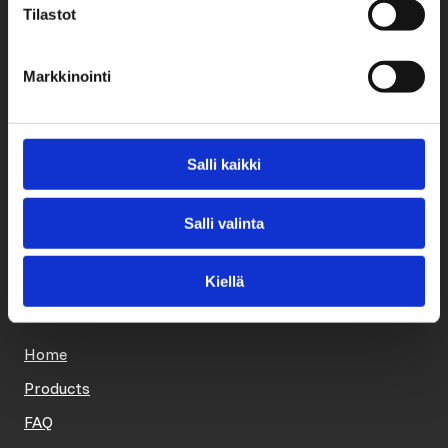
Tilastot
Markkinointi
Tuomas Nikula
+358 40 584 8627
Salli kaikki
sales@nopiko.com
Salli valinta
Janne Saari
+358 400 139 257
Kiellä
janne.saari@nopiko.com
Home
Products
FAQ